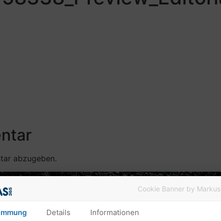
ntar
tar abzugeben.
Cookie Banner by Markus
immung
Details
Informationen