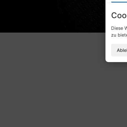
Coo
Diese W
zu biet
Abl