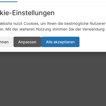
kie-Einstellungen
English
Deutsch
(
German
)
ebsite nutzt Cookies, um Ihnen die bestmögliche Nutzerer
en. Mit der weiteren Nutzung stimmen Sie der Verwendung 
ehnen
Anpassen
Alle akzeptieren