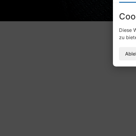
Coo
Diese W
zu biet
Abl