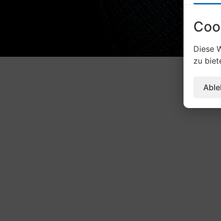
Coo
Diese W
zu biet
Abl