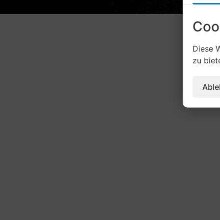
Coo
Diese W
zu biet
Abl