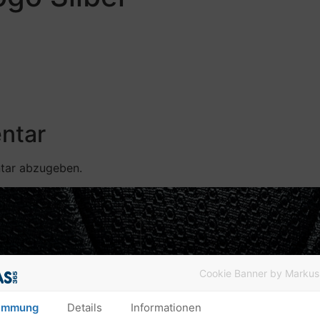
ntar
tar abzugeben.
Cookie Banner by Markus
immung
Details
Informationen