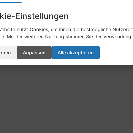
kie-Einstellungen
English
(
Englisch
)
Deutsch
ebsite nutzt Cookies, um Ihnen die bestmögliche Nutzerer
en. Mit der weiteren Nutzung stimmen Sie der Verwendung 
ehnen
Anpassen
Alle akzeptieren